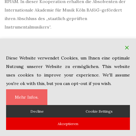
RPJAM. In dieser Kooperation erhalten die Absolventen der
Internationale Akademie für Musik Köln BAföG-gefördert
ihren Abschluss des „staatlich geprüften
Instrumentalmusikers“.
In Kooperation mit der staatlich anerkannten
Musikhochschule di Musica Giuseppe Nicolini Piacenza in
Italien werden Studiengänge mit Bachelor- und
Diese Website verwendet Cookies, um Ihnen eine optimale
Masterabschlüssen angeboten.
Nutzung unserer Website zu ermöglichen. This website
uses cookies to improve your experience. We'll assume
you're ok with this, but you can opt-out if you wish.
Mehr Infos.
Decline
Cookie Settings
Copyright © 2010 Internationale Akademie für Musik Köln Theme von
Colorlib
Powered by
WordPress
Akzeptieren