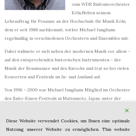
zum WDR Sinfonieorchester
Köln.Neben seinem
Lehrauftrag für Posaune an der Hochschule für Musik Köln,
dem er seit 1988 nachkommt, wirkte Michael Junghans
regelmäßig in verschiedenen Orchestern und Ensembles mit.
Dabei widmete er sich neben der modernen Musik vor allem –
auf den entsprechenden historischen Instrumenten – der
Musik der Renaissance und des Barocks und trat so bei vielen
Konzerten und Festivals im In- und Ausland auf.
Von 1996 – 2000 war Michael Junghans Mitglied im Orchester
des Saito-Kinen-Festivals in Matsumoto, Japan, unter der
Leitung von Seiji Ozawa.
2006 – 2008 war er Solist und Juror beim Jeju International
Diese Website verwendet Cookies, um Ihnen eine optimale
Wind Ensemble Festival + Brass Competition, Korea
Nutzung unserer Website zu ermöglichen. This website