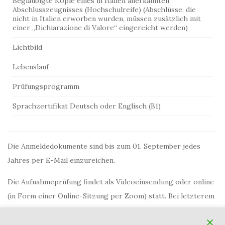
Beglaubigte Kopie eines in Italien anerkannten
Abschlusszeugnisses (Hochschulreife) (Abschlüsse, die
nicht in Italien erworben wurden, müssen zusätzlich mit
einer „Dichiarazione di Valore“ eingereicht werden)
Lichtbild
Lebenslauf
Prüfungsprogramm
Sprachzertifikat Deutsch oder Englisch (B1)
Die Anmeldedokumente sind bis zum 01. September jedes
Jahres per E-Mail einzureichen.
Die Aufnahmeprüfung findet als Videoeinsendung oder online
(in Form einer Online-Sitzung per Zoom) statt. Bei letzterem
ist die Videoeinsendung bis zum 01. September jedes Jahres
per E-Mail vorzunehmen. Vorgaben für das