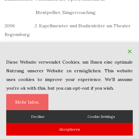
Montpellier, Sängercoaching
2006 2. Kapellmeister und Studienleiter am Theater
Regensburg
2012 Erster koordinierter Kapellmeister am Theater
Regensburg
Diese Website verwendet Cookies, um Ihnen eine optimale
2012
Studienleiter an der Oper Köln
Nutzung unserer Website zu ermöglichen. This website
uses cookies to improve your experience. We'll assume
you're ok with this, but you can opt-out if you wish.
Mehr Infos.
Decline
Cookie Settings
Copyright © 2010 Internationale Akademie für Musik Köln Theme von
Colorlib
Powered by
WordPress
Akzeptieren