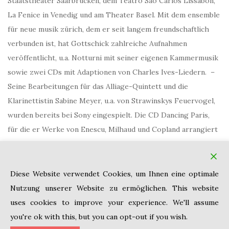
Staatstheater Saarbrücken, dem Teatro Sao Carlos Lissabon,
La Fenice in Venedig und am Theater Basel. Mit dem ensemble
für neue musik zürich, dem er seit langem freundschaftlich
verbunden ist, hat Gottschick zahlreiche Aufnahmen
veröffentlicht, u.a. Notturni mit seiner eigenen Kammermusik
sowie zwei CDs mit Adaptionen von Charles Ives-Liedern. –
Seine Bearbeitungen für das Alliage-Quintett und die
Klarinettistin Sabine Meyer, u.a. von Strawinskys Feuervogel,
wurden bereits bei Sony eingespielt. Die CD Dancing Paris,
für die er Werke von Enescu, Milhaud und Copland arrangiert
hat, wurde 2010 mit dem Echo ausgezeichnet. Seine
Vervollständigung von Karol Kurpinskis Klarinettenkonzert
wurde 2021 beim Chopin-Festival in Warschau uraufgeführt
Diese Website verwendet Cookies, um Ihnen eine optimale
und wird demnächst auf CD erscheinen.
Nutzung unserer Website zu ermöglichen. This website
uses cookies to improve your experience. We'll assume
you're ok with this, but you can opt-out if you wish.