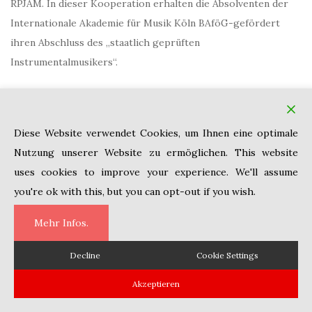
RPJAM. In dieser Kooperation erhalten die Absolventen der
Internationale Akademie für Musik Köln BAföG-gefördert
ihren Abschluss des „staatlich geprüften
Instrumentalmusikers“.
In Kooperation mit der staatlich anerkannten
Musikhochschule di Musica Giuseppe Nicolini Piacenza in
Italien werden Studiengänge mit Bachelor- und
Diese Website verwendet Cookies, um Ihnen eine optimale
Masterabschlüssen angeboten.
Nutzung unserer Website zu ermöglichen. This website
uses cookies to improve your experience. We'll assume
you're ok with this, but you can opt-out if you wish.
Mehr Infos.
Decline
Cookie Settings
Copyright © 2010 Internationale Akademie für Musik Köln Theme von
Colorlib
Powered by
WordPress
Akzeptieren