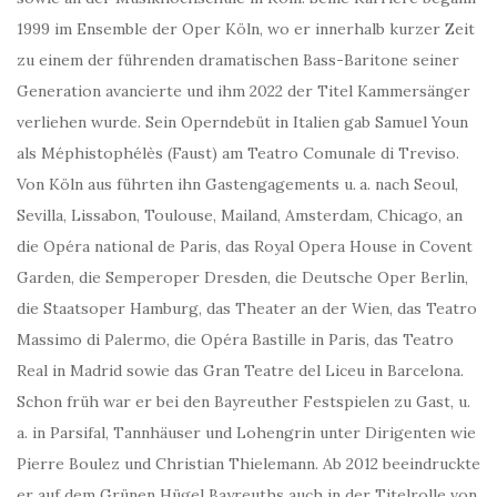
1999 im Ensemble der Oper Köln, wo er innerhalb kurzer Zeit
zu einem der führenden dramatischen Bass-Baritone seiner
Generation avancierte und ihm 2022 der Titel Kammersänger
verliehen wurde. Sein Operndebüt in Italien gab Samuel Youn
als Méphistophélès (Faust) am Teatro Comunale di Treviso.
Von Köln aus führten ihn Gastengagements u. a. nach Seoul,
Sevilla, Lissabon, Toulouse, Mailand, Amsterdam, Chicago, an
die Opéra national de Paris, das Royal Opera House in Covent
Garden, die Semperoper Dresden, die Deutsche Oper Berlin,
die Staatsoper Hamburg, das Theater an der Wien, das Teatro
Massimo di Palermo, die Opéra Bastille in Paris, das Teatro
Real in Madrid sowie das Gran Teatre del Liceu in Barcelona.
Schon früh war er bei den Bayreuther Festspielen zu Gast, u.
a. in Parsifal, Tannhäuser und Lohengrin unter Dirigenten wie
Pierre Boulez und Christian Thielemann. Ab 2012 beeindruckte
er auf dem Grünen Hügel Bayreuths auch in der Titelrolle von