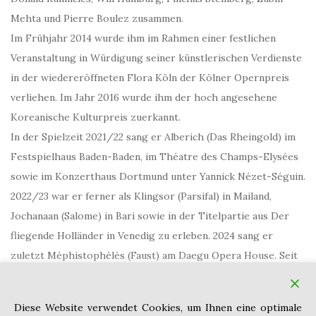
Mehta und Pierre Boulez zusammen.
Im Frühjahr 2014 wurde ihm im Rahmen einer festlichen
Veranstaltung in Würdigung seiner künstlerischen Verdienste
in der wiedereröffneten Flora Köln der Kölner Opernpreis
verliehen. Im Jahr 2016 wurde ihm der hoch angesehene
Koreanische Kulturpreis zuerkannt.
In der Spielzeit 2021/22 sang er Alberich (Das Rheingold) im
Festspielhaus Baden-Baden, im Théatre des Champs-Elysées
sowie im Konzerthaus Dortmund unter Yannick Nézet-Séguin.
2022/23 war er ferner als Klingsor (Parsifal) in Mailand,
Jochanaan (Salome) in Bari sowie in der Titelpartie aus Der
fliegende Holländer in Venedig zu erleben. 2024 sang er
zuletzt Méphistophélès (Faust) am Daegu Opera House. Seit
2022 ist Samuel Youn zudem Professor für Gesang an
Nationaluniversität Seoul.
Diese Website verwendet Cookies, um Ihnen eine optimale