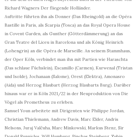
Richard Wagners Der fliegende Holländer.
Auftritte führten ihn als Donner (Das Rheingold) an die Opéra
Bastille in Paris, als Scarpia (Tosca) an das Royal Opera House
in Covent Garden, als Gunther (Götterdämmerung) an das
Gran Teatre del Liceu in Barcelona und als König Heinrich
(Lohengrin) an die Opéra de Marseille. An seinem Stammhaus,
der Oper Köln, verbindet man ihn mit Partien wie Haraschta
(Das schlaue Füchslein), Escamillo (Carmen), Kurwenal (Tristan
und Isolde), Jochanaan (Salome), Orest (Elektra), Amonasro
(Aida) und Herzog Blaubart (Herzog Blaubarts Burg). Darüber
hinaus war er in Köln 2021/22 in der Neuproduktion von Die
Vögel als Prometheus zu erleben.
Samuel Youn arbeitete mit Dirigenten wie Philippe Jordan,
Christian Thielemann, Andrew Davis, Marc Elder, Andris
Nelsons, Juraj Valčuha, Marc Minkowski, Markus Stenz, Sir
Donald Runnicles, Will Humburg, Pinchas Steinberg, Zubin